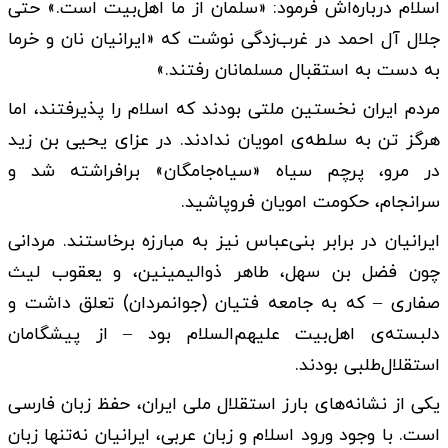
اسلام درباره‌اش فرمود: «سلمان از ما اهل‌بیت است.» حتی
جلال آل احمد در غرب‌زدگی نوشت که «ایرانیان نان و خرما
به دست به استقبال مسلمانان رفتند.»
مردم ایران نخستین ملتی بودند که اسلام را پذیرفتند، اما
هرگز تن به سلطه‌ی امویان ندادند. در عزای یحیی بن زید
در مرو، پرچم سیاه «سیاه‌جامگان» برافراشته شد و
سرانجام، حکومت امویان فروپاشید.
ایرانیان در برابر بنی‌عباس نیز به مبارزه برخاستند. مردانی
چون فضل بن سهل، طاهر ذوالیمینین، و یعقوب لیث
صفاری – که به جامعه فتیان (جوانمردان) تعلق داشت و
دلبسته‌ی اهل‌بیت علیهم‌السلام بود – از پیشگامان
استقلال‌طلبی بودند.
یکی از نشانه‌های بارز استقلال ملی ایران، حفظ زبان فارسی
است. با وجود ورود اسلام و زبان عربی، ایرانیان نه‌تنها زبان