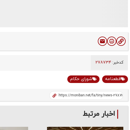
کدخبر:
278734
قطعنامه
شورای حکام
اخبار مرتبط