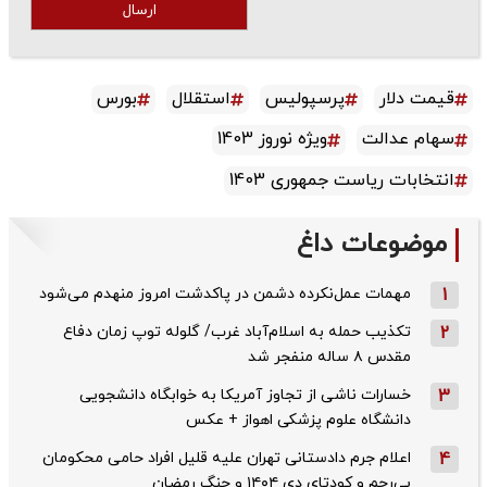
ارسال
قیمت دلار
پرسپولیس
استقلال
بورس
سهام عدالت
ویژه نوروز 1403
انتخابات ریاست جمهوری 1403
موضوعات داغ
1
مهمات عمل‌نکرده دشمن در پاکدشت امروز منهدم می‌شود
2
تکذیب حمله به اسلام‌آباد غرب/ گلوله توپ زمان دفاع
مقدس ۸ ساله منفجر شد
3
خسارات ناشی از تجاوز آمریکا به خوابگاه دانشجویی
دانشگاه علوم پزشکی اهواز + عکس
4
اعلام جرم دادستانی تهران علیه قلیل افراد حامی محکومان
بی‌رحم و کودتای دی‌ ۱۴۰۴ و جنگ رمضان