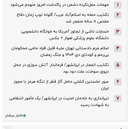
1
مهمات عمل‌نکرده دشمن در پاکدشت امروز منهدم می‌شود
2
تکذیب حمله به اسلام‌آباد غرب/ گلوله توپ زمان دفاع
مقدس ۸ ساله منفجر شد
3
خسارات ناشی از تجاوز آمریکا به خوابگاه دانشجویی
دانشگاه علوم پزشکی اهواز + عکس
4
اعلام جرم دادستانی تهران علیه قلیل افراد حامی محکومان
بی‌رحم و کودتای دی‌ ۱۴۰۴ و جنگ رمضان
5
تکذیب ‌انفجار در ایرانشهر/ فرماندار: آتش سوزی در محل
دپوی سوخت، علت دود بود
6
عبور نخستین کشتی حامل گاز قطر از تنگه هرمز با مجوز
ایران
7
تیراندازی به خادمان امنیت در ایرانشهر/ یک مأمور انتظامی
به شهادت رسید
اخبار بیشتر