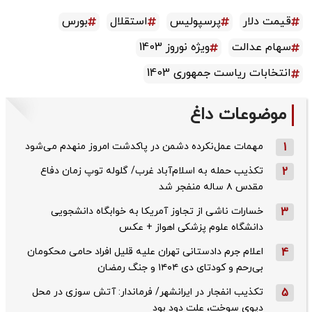
قیمت دلار
پرسپولیس
استقلال
بورس
سهام عدالت
ویژه نوروز 1403
انتخابات ریاست جمهوری 1403
موضوعات داغ
1
مهمات عمل‌نکرده دشمن در پاکدشت امروز منهدم می‌شود
2
تکذیب حمله به اسلام‌آباد غرب/ گلوله توپ زمان دفاع
مقدس ۸ ساله منفجر شد
3
خسارات ناشی از تجاوز آمریکا به خوابگاه دانشجویی
دانشگاه علوم پزشکی اهواز + عکس
4
اعلام جرم دادستانی تهران علیه قلیل افراد حامی محکومان
بی‌رحم و کودتای دی‌ ۱۴۰۴ و جنگ رمضان
5
تکذیب ‌انفجار در ایرانشهر/ فرماندار: آتش سوزی در محل
دپوی سوخت، علت دود بود