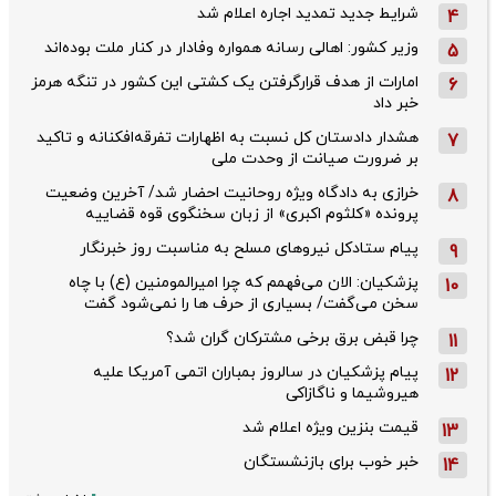
شرایط جدید تمدید اجاره اعلام شد
4
وزیر کشور: اهالی رسانه همواره وفادار در کنار ملت بوده‌اند
5
امارات از هدف قرارگرفتن یک کشتی این کشور در تنگه هرمز
6
خبر داد
هشدار دادستان کل نسبت به اظهارات تفرقه‌افکنانه و تاکید
7
بر ضرورت صیانت از وحدت ملی
خرازی به دادگاه ویژه روحانیت احضار شد/ آخرین وضعیت
8
پرونده «کلثوم اکبری» از زبان سخنگوی قوه قضاییه
پیام ستادکل نیروهای مسلح به مناسبت روز خبرنگار
9
پزشکیان: الان می‌فهمم که چرا امیرالمومنین (ع) با چاه
10
سخن می‌گفت/ بسیاری از حرف ها را نمی‌شود گفت
چرا قبض برق برخی مشترکان گران شد؟
11
پیام پزشکیان در سالروز بمباران اتمی آمریکا علیه
12
هیروشیما و ناگازاکی
قیمت بنزین ویژه اعلام شد
13
خبر خوب برای بازنشستگان
14