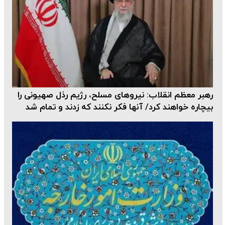
رهبر معظم انقلاب: نیروهای مسلح، رژیم رذل صهیونی را
بیچاره خواهند کرد/ آنها فکر نکنند که زدند و تمام شد