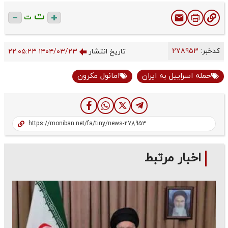
ت
ت
کدخبر:
278953
تاریخ انتشار
۱۴۰۴/۰۳/۲۳ ۲۲:۰۵:۲۳
حمله اسراییل به ایران
امانول مکرون
اخبار مرتبط