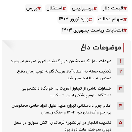
قیمت دلار
پرسپولیس
استقلال
بورس
سهام عدالت
ویژه نوروز 1403
انتخابات ریاست جمهوری 1403
موضوعات داغ
1
مهمات عمل‌نکرده دشمن در پاکدشت امروز منهدم می‌شود
2
تکذیب حمله به اسلام‌آباد غرب/ گلوله توپ زمان دفاع
مقدس ۸ ساله منفجر شد
3
خسارات ناشی از تجاوز آمریکا به خوابگاه دانشجویی
دانشگاه علوم پزشکی اهواز + عکس
4
اعلام جرم دادستانی تهران علیه قلیل افراد حامی محکومان
بی‌رحم و کودتای دی‌ ۱۴۰۴ و جنگ رمضان
5
تکذیب ‌انفجار در ایرانشهر/ فرماندار: آتش سوزی در محل
دپوی سوخت، علت دود بود