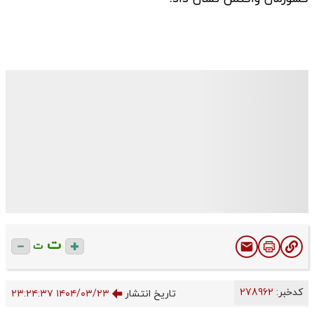
ت
ت
کدخبر:
278962
تاریخ انتشار
۱۴۰۴/۰۳/۲۳ ۲۳:۲۴:۳۷