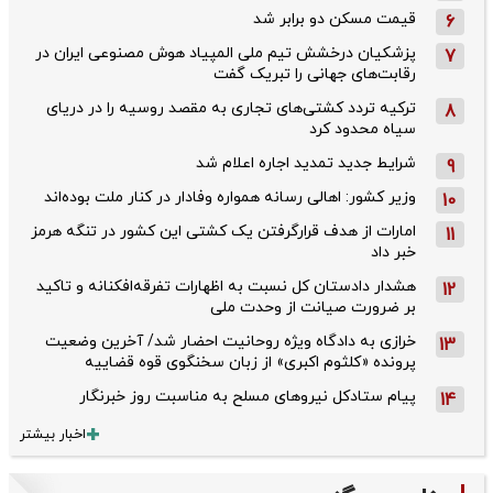
قیمت مسکن دو برابر شد
6
پزشکیان درخشش تیم ملی المپیاد هوش مصنوعی ایران در
7
رقابت‌های جهانی را تبریک گفت
ترکیه تردد کشتی‌های تجاری به مقصد روسیه را در دریای
8
سیاه محدود کرد
شرایط جدید تمدید اجاره اعلام شد
9
وزیر کشور: اهالی رسانه همواره وفادار در کنار ملت بوده‌اند
10
امارات از هدف قرارگرفتن یک کشتی این کشور در تنگه هرمز
11
خبر داد
هشدار دادستان کل نسبت به اظهارات تفرقه‌افکنانه و تاکید
12
بر ضرورت صیانت از وحدت ملی
خرازی به دادگاه ویژه روحانیت احضار شد/ آخرین وضعیت
13
پرونده «کلثوم اکبری» از زبان سخنگوی قوه قضاییه
پیام ستادکل نیروهای مسلح به مناسبت روز خبرنگار
14
اخبار بیشتر