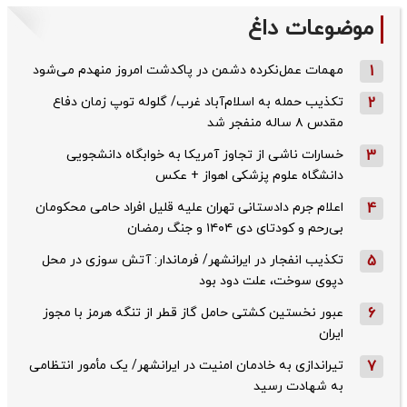
موضوعات داغ
1
مهمات عمل‌نکرده دشمن در پاکدشت امروز منهدم می‌شود
2
تکذیب حمله به اسلام‌آباد غرب/ گلوله توپ زمان دفاع
مقدس ۸ ساله منفجر شد
3
خسارات ناشی از تجاوز آمریکا به خوابگاه دانشجویی
دانشگاه علوم پزشکی اهواز + عکس
4
اعلام جرم دادستانی تهران علیه قلیل افراد حامی محکومان
بی‌رحم و کودتای دی‌ ۱۴۰۴ و جنگ رمضان
5
تکذیب ‌انفجار در ایرانشهر/ فرماندار: آتش سوزی در محل
دپوی سوخت، علت دود بود
6
عبور نخستین کشتی حامل گاز قطر از تنگه هرمز با مجوز
ایران
7
تیراندازی به خادمان امنیت در ایرانشهر/ یک مأمور انتظامی
به شهادت رسید