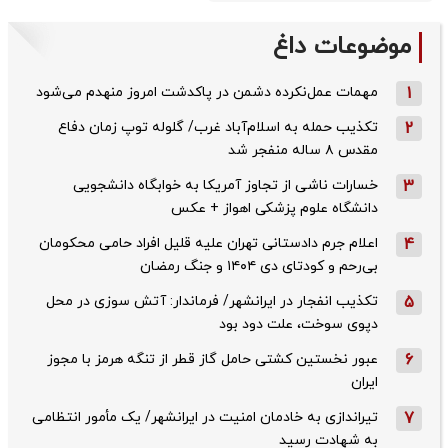
موضوعات داغ
1
مهمات عمل‌نکرده دشمن در پاکدشت امروز منهدم می‌شود
2
تکذیب حمله به اسلام‌آباد غرب/ گلوله توپ زمان دفاع
مقدس ۸ ساله منفجر شد
3
خسارات ناشی از تجاوز آمریکا به خوابگاه دانشجویی
دانشگاه علوم پزشکی اهواز + عکس
4
اعلام جرم دادستانی تهران علیه قلیل افراد حامی محکومان
بی‌رحم و کودتای دی‌ ۱۴۰۴ و جنگ رمضان
5
تکذیب ‌انفجار در ایرانشهر/ فرماندار: آتش سوزی در محل
دپوی سوخت، علت دود بود
6
عبور نخستین کشتی حامل گاز قطر از تنگه هرمز با مجوز
ایران
7
تیراندازی به خادمان امنیت در ایرانشهر/ یک مأمور انتظامی
به شهادت رسید