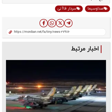
صداوسیما
سردار قاآنی
اخبار مرتبط