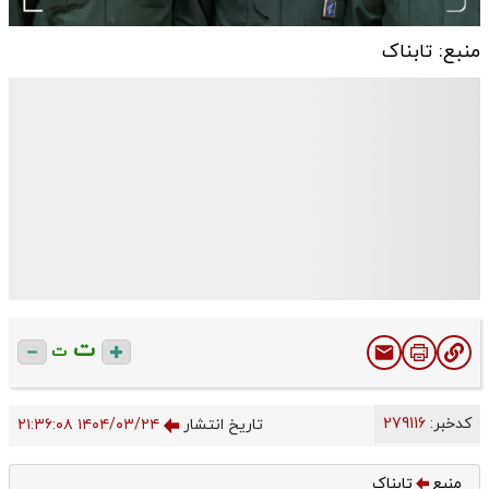
منبع: تابناک
ت
ت
کدخبر:
279116
تاریخ انتشار
۱۴۰۴/۰۳/۲۴ ۲۱:۳۶:۰۸
منبع
تابناک