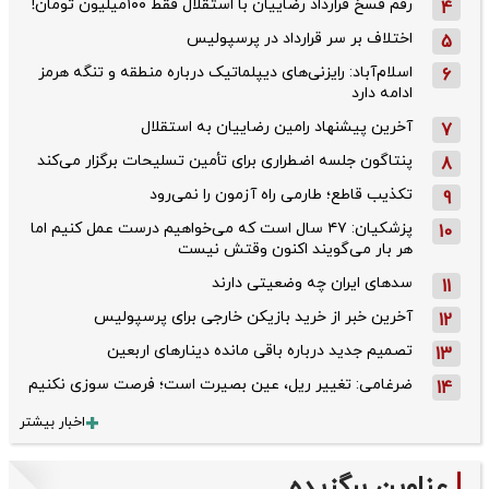
رقم فسخ قرارداد رضاییان با استقلال فقط ۱۰۰میلیون تومان!
4
اختلاف بر سر قرارداد در پرسپولیس
5
اسلام‌آباد: رایزنی‌های دیپلماتیک درباره منطقه و تنگه هرمز
6
ادامه دارد
آخرین پیشنهاد رامین رضاییان به استقلال
7
پنتاگون جلسه اضطراری برای تأمین تسلیحات برگزار می‌کند
8
تکذیب قاطع؛‌ طارمی راه آزمون را نمی‌رود
9
پزشکیان: ۴۷ سال است که می‌خواهیم درست عمل کنیم اما
10
هر بار می‌گویند اکنون وقتش نیست
سدهای ایران چه وضعیتی دارند
11
آخرین خبر از خرید بازیکن خارجی برای پرسپولیس
12
تصمیم جدید درباره باقی مانده دینارهای اربعین
13
ضرغامی: تغییر ریل، عین بصیرت است؛ فرصت سوزی نکنیم
14
اخبار بیشتر
عناوین برگزیده