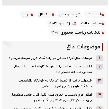
قیمت دلار
پرسپولیس
استقلال
بورس
سهام عدالت
ویژه نوروز 1403
انتخابات ریاست جمهوری 1403
موضوعات داغ
1
مهمات عمل‌نکرده دشمن در پاکدشت امروز منهدم می‌شود
2
تکذیب حمله به اسلام‌آباد غرب/ گلوله توپ زمان دفاع
مقدس ۸ ساله منفجر شد
3
خسارات ناشی از تجاوز آمریکا به خوابگاه دانشجویی
دانشگاه علوم پزشکی اهواز + عکس
4
اعلام جرم دادستانی تهران علیه قلیل افراد حامی محکومان
بی‌رحم و کودتای دی‌ ۱۴۰۴ و جنگ رمضان
تکذیب ‌انفجار در ایرانشهر/ فرماندار: آتش سوزی در محل