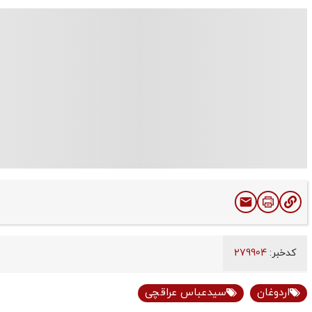
کدخبر:
279904
اردوغان
سیدعباس عراقچی