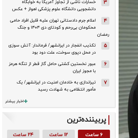
3
خسارات ناشی از تجاوز آمریکا به خوابگاه
دانشجویی دانشگاه علوم پزشکی اهواز + عکس
4
اعلام جرم دادستانی تهران علیه قلیل افراد حامی
محکومان بی‌رحم و کودتای دی‌ ۱۴۰۴ و جنگ
رمضان
5
تکذیب ‌انفجار در ایرانشهر/ فرماندار: آتش سوزی
در محل دپوی سوخت، علت دود بود
6
عبور نخستین کشتی حامل گاز قطر از تنگه هرمز
با مجوز ایران
7
تیراندازی به خادمان امنیت در ایرانشهر/ یک
مأمور انتظامی به شهادت رسید
اخبار بیشتر
پربیننده‌ترین
۶ ساعت
۱۲ ساعت
۲۴ ساعت