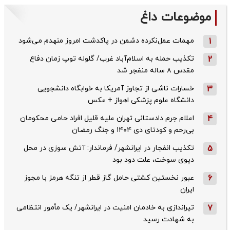
موضوعات داغ
1
مهمات عمل‌نکرده دشمن در پاکدشت امروز منهدم می‌شود
2
تکذیب حمله به اسلام‌آباد غرب/ گلوله توپ زمان دفاع
مقدس ۸ ساله منفجر شد
3
خسارات ناشی از تجاوز آمریکا به خوابگاه دانشجویی
دانشگاه علوم پزشکی اهواز + عکس
4
اعلام جرم دادستانی تهران علیه قلیل افراد حامی محکومان
بی‌رحم و کودتای دی‌ ۱۴۰۴ و جنگ رمضان
5
تکذیب ‌انفجار در ایرانشهر/ فرماندار: آتش سوزی در محل
دپوی سوخت، علت دود بود
6
عبور نخستین کشتی حامل گاز قطر از تنگه هرمز با مجوز
ایران
7
تیراندازی به خادمان امنیت در ایرانشهر/ یک مأمور انتظامی
به شهادت رسید