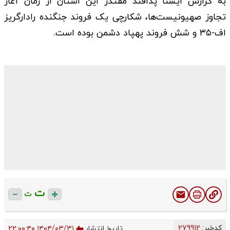
به گزارش ایسنا پدافند مقتدر این استان از زمان آغاز
تجاوز صهیونیست‌ها، شکارچی یک فروند جنگنده رادارگریز
اف-۳۵ و شش فروند پهپاد دشمن بوده است.
ت
ت
کدخبر:
279912
تاریخ انتشار
۱۴۰۴/۰۳/۳۱ ۲۲:۰۰:۴۰