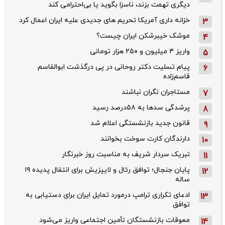
دیگری تهمت بزند، ناسزا بگوید یا بی‌احترامی کند
خزانه داری آمریکا تحریم های جدیدی علیه ایران اعمال کرد
3
موشک خیبرشکن ایران چیست؟
4
واریز ۴ میلیون و ۲۵۰ هزار تومانی
5
پیام تسلیت دکتر روحانی در پی درگذشت ابوالقاسم
6
قاسم‌زاده
مستاجران نگران نباشند
7
پرشدگی سدها به ۵۸درصد رسید
8
قانون جدید بازنشستگی اعلام شد
9
دارندگان کارت سوخت بخوانند
10
تبریک سردار شریف به مناسبت روز خبرنگار
11
پایان جنجال؛ توافق رئال و لایپزیش برای انتقال پدیده ۱۹
12
ساله
ادعای تکراری ترامپ درمورد تمایل ایران برای دستیابی به
13
توافق
معوقات بازنشستگان تأمین اجتماعی واریز می‌شود
14