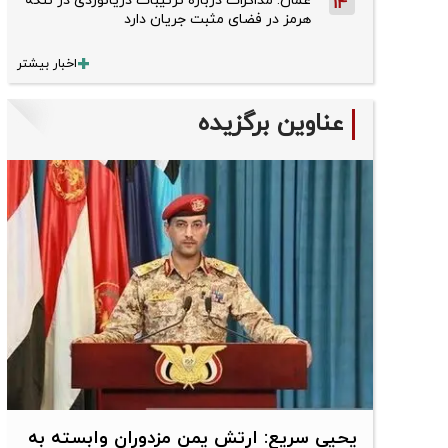
عمان: مذاکرات درباره ترتیبات دریانوردی در تنگه
14
هرمز در فضای مثبت جریان دارد
اخبار بیشتر
عناوین برگزیده
یحیی سریع: ارتش یمن مزدوران وابسته به