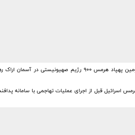
به گزارش منیبان، قرارگاه پدافند هوایی کشور اعلام کرد: دومین پهپاد هرمس ۹۰۰ رژیم صهیونیستی در
هرمس اسرائیل قبل از اجرای عملیات تهاجمی با سامانه پدافن