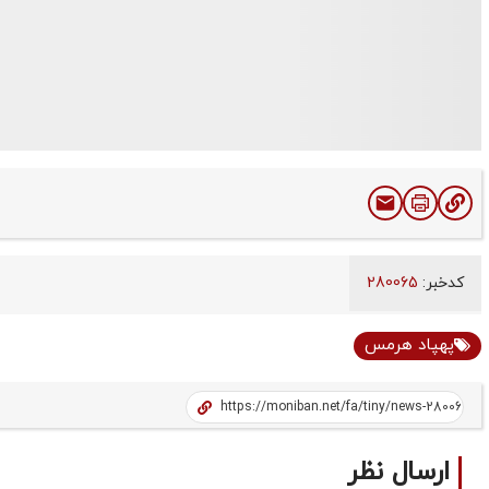
کدخبر:
280065
پهپاد هرمس
ارسال نظر