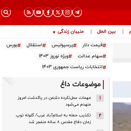
بین الملل
منیبان زندگی
قیمت دلار
پرسپولیس
استقلال
بورس
سهام عدالت
ویژه نوروز 1403
انتخابات ریاست جمهوری 1403
موضوعات داغ
1
مهمات عمل‌نکرده دشمن در پاکدشت امروز
منهدم می‌شود
2
تکذیب حمله به اسلام‌آباد غرب/ گلوله توپ
زمان دفاع مقدس ۸ ساله منفجر شد