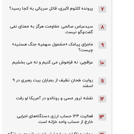
پرونده کلثوم اکبری، قاتل سریالی به کجا رسید؟
7
سیدعباس صالحی: مقاومت هرگز به معنای نفی
8
گفت‌وگو نیست
ماجرای پیامک «مشمول سهمیه جنگ هستید»
9
چیست؟
عراقچی: نه فراموش می کنیم و نه می بخشیم
10
روایت طحان‌ نظیف از بمباران بیت رهبری در ۹
11
اسفند
نقشه ترور مسی و رونالدو در آمریکا لو رفت
12
فعالیت ۱۲۴ حساب ارزی دستگاه‌های اجرایی
13
خارج از حساب واحد خزانه است