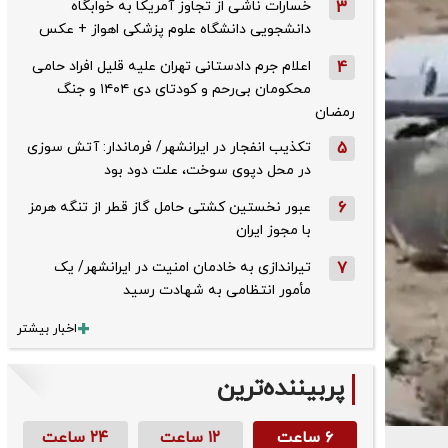
3
خسارات ناشی از تجاوز آمریکا به خوابگاه
دانشجویی دانشگاه علوم پزشکی اهواز + عکس
4
اعلام جرم دادستانی تهران علیه قلیل افراد حامی
محکومان بی‌رحم و کودتای دی‌ ۱۴۰۴ و جنگ
رمضان
5
تکذیب ‌انفجار در ایرانشهر/ فرماندار: آتش سوزی
در محل دپوی سوخت، علت دود بود
6
عبور نخستین کشتی حامل گاز قطر از تنگه هرمز
با مجوز ایران
7
تیراندازی به خادمان امنیت در ایرانشهر/ یک
مأمور انتظامی به شهادت رسید
اخبار بیشتر
پربیننده‌ترین
۶ ساعت
۱۲ ساعت
۲۴ ساعت