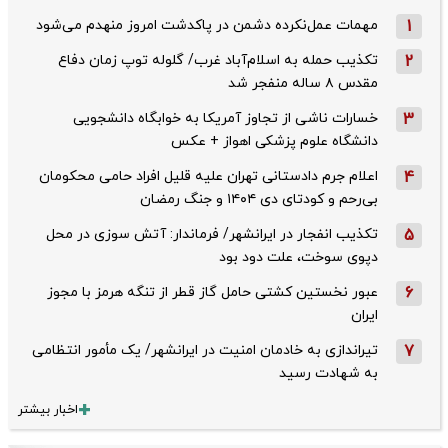
1
مهمات عمل‌نکرده دشمن در پاکدشت امروز منهدم می‌شود
2
تکذیب حمله به اسلام‌آباد غرب/ گلوله توپ زمان دفاع
مقدس ۸ ساله منفجر شد
3
خسارات ناشی از تجاوز آمریکا به خوابگاه دانشجویی
دانشگاه علوم پزشکی اهواز + عکس
4
اعلام جرم دادستانی تهران علیه قلیل افراد حامی محکومان
بی‌رحم و کودتای دی‌ ۱۴۰۴ و جنگ رمضان
5
تکذیب ‌انفجار در ایرانشهر/ فرماندار: آتش سوزی در محل
دپوی سوخت، علت دود بود
6
عبور نخستین کشتی حامل گاز قطر از تنگه هرمز با مجوز
ایران
7
تیراندازی به خادمان امنیت در ایرانشهر/ یک مأمور انتظامی
به شهادت رسید
اخبار بیشتر