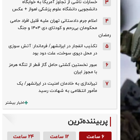
3
خسارات ناشی از تجاوز آمریکا به خوابگاه
دانشجویی دانشگاه علوم پزشکی اهواز + عکس
4
اعلام جرم دادستانی تهران علیه قلیل افراد حامی
محکومان بی‌رحم و کودتای دی‌ ۱۴۰۴ و جنگ
رمضان
5
تکذیب ‌انفجار در ایرانشهر/ فرماندار: آتش سوزی
در محل دپوی سوخت، علت دود بود
6
عبور نخستین کشتی حامل گاز قطر از تنگه هرمز
با مجوز ایران
7
تیراندازی به خادمان امنیت در ایرانشهر/ یک
مأمور انتظامی به شهادت رسید
اخبار بیشتر
پربیننده‌ترین
۶ ساعت
۱۲ ساعت
۲۴ ساعت