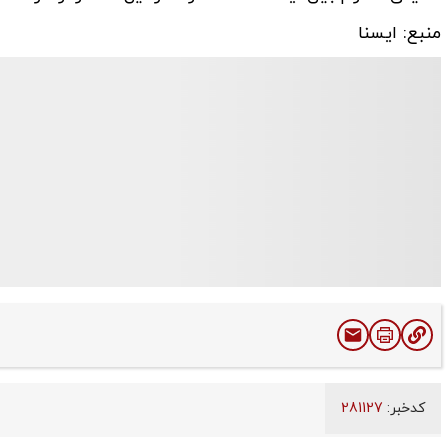
منبع: ایسنا
کدخبر:
281127