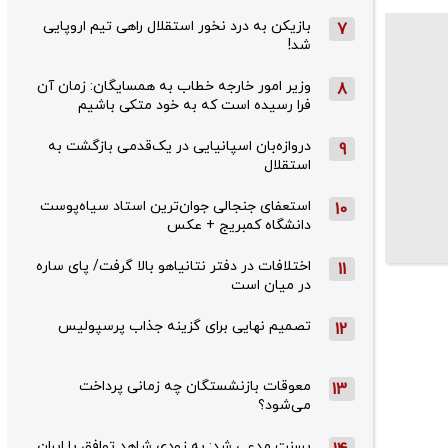
بازیکن به درد نخور استقلال راهی تیم اروپایی
7
شد!
وزیر امور خارجه خطاب به همسایگان: زمان آن
8
فرا رسیده است که به خود متکی باشیم
دروازه‌بان اسپانیایی در یک‌قدمی بازگشت به
9
استقلال
استعفای جنجالی جوان‌ترین استاد سیاه‌پوست
10
دانشگاه کمبریج + عکس
اختلافات در دفتر نتانیاهو بالا گرفت/ پای ساره
11
در میان است
تصمیم نهایی برای گزینه جذاب پرسپولیس
12
معوقات بازنشستگان چه زمانی پرداخت
13
می‌شود؟
بسنت مدعی شد: به زودی شاهد توافق با ایران