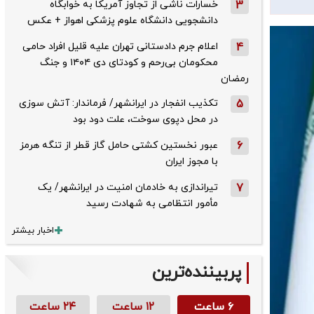
3
خسارات ناشی از تجاوز آمریکا به خوابگاه
دانشجویی دانشگاه علوم پزشکی اهواز + عکس
4
اعلام جرم دادستانی تهران علیه قلیل افراد حامی
محکومان بی‌رحم و کودتای دی‌ ۱۴۰۴ و جنگ
رمضان
5
تکذیب ‌انفجار در ایرانشهر/ فرماندار: آتش سوزی
در محل دپوی سوخت، علت دود بود
6
عبور نخستین کشتی حامل گاز قطر از تنگه هرمز
با مجوز ایران
7
تیراندازی به خادمان امنیت در ایرانشهر/ یک
مأمور انتظامی به شهادت رسید
اخبار بیشتر
پربیننده‌ترین
۶ ساعت
۱۲ ساعت
۲۴ ساعت