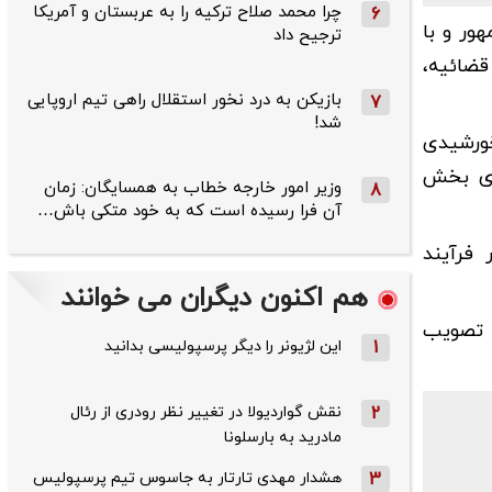
چرا محمد صلاح ترکیه را به عربستان و آمریکا
6
ور و با
ترجیح داد
قضائیه،
بازیکن به درد نخور استقلال راهی تیم اروپایی
7
شد!
ورشیدی
ای بخش
وزیر امور خارجه خطاب به همسایگان: زمان
8
آن فرا رسیده است که به خود متکی باش…
فرآیند
هم اکنون دیگران می خوانند
ه تصویب
1
این لژیونر را دیگر پرسپولیسی بدانید
2
نقش گواردیولا در تغییر نظر رودری از رئال
مادرید به بارسلونا
3
هشدار مهدی تارتار به جاسوس تیم پرسپولیس