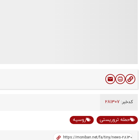
کدخبر:
281307
حمله تروریستی
روسیه