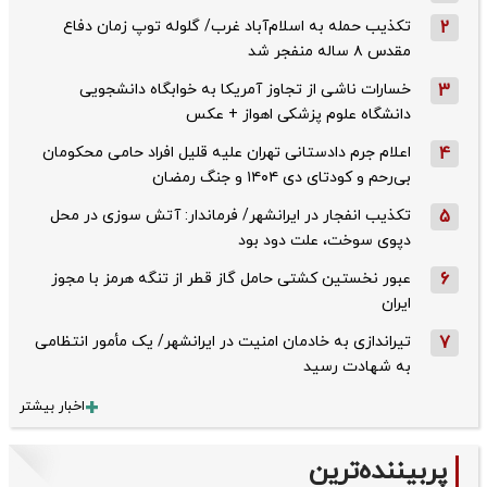
2
تکذیب حمله به اسلام‌آباد غرب/ گلوله توپ زمان دفاع
مقدس ۸ ساله منفجر شد
3
خسارات ناشی از تجاوز آمریکا به خوابگاه دانشجویی
دانشگاه علوم پزشکی اهواز + عکس
4
اعلام جرم دادستانی تهران علیه قلیل افراد حامی محکومان
بی‌رحم و کودتای دی‌ ۱۴۰۴ و جنگ رمضان
5
تکذیب ‌انفجار در ایرانشهر/ فرماندار: آتش سوزی در محل
دپوی سوخت، علت دود بود
6
عبور نخستین کشتی حامل گاز قطر از تنگه هرمز با مجوز
ایران
7
تیراندازی به خادمان امنیت در ایرانشهر/ یک مأمور انتظامی
به شهادت رسید
اخبار بیشتر
پربیننده‌ترین