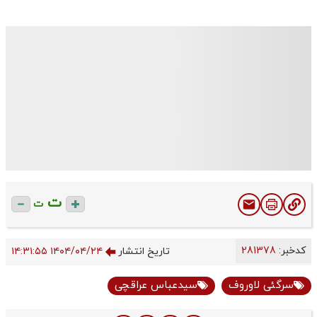
ت
ت
کدخبر:
281378
تاریخ انتشار
۱۴۰۴/۰۴/۲۴ ۱۴:۳۱:۵۵
سرگئی لاوروف
سیدعباس عراقچی