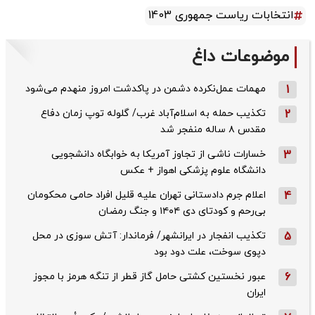
انتخابات ریاست جمهوری 1403
موضوعات داغ
1
مهمات عمل‌نکرده دشمن در پاکدشت امروز منهدم می‌شود
2
تکذیب حمله به اسلام‌آباد غرب/ گلوله توپ زمان دفاع
مقدس ۸ ساله منفجر شد
3
خسارات ناشی از تجاوز آمریکا به خوابگاه دانشجویی
دانشگاه علوم پزشکی اهواز + عکس
4
اعلام جرم دادستانی تهران علیه قلیل افراد حامی محکومان
بی‌رحم و کودتای دی‌ ۱۴۰۴ و جنگ رمضان
5
تکذیب ‌انفجار در ایرانشهر/ فرماندار: آتش سوزی در محل
دپوی سوخت، علت دود بود
6
عبور نخستین کشتی حامل گاز قطر از تنگه هرمز با مجوز
ایران