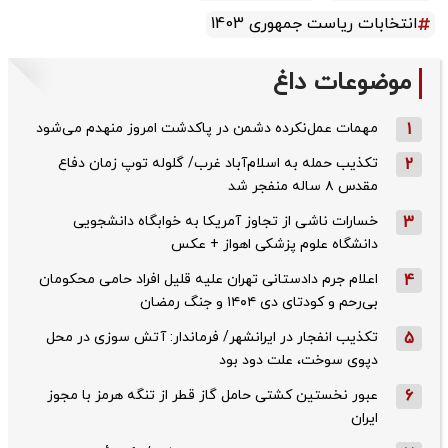
انتخابات ریاست جمهوری 1403
موضوعات داغ
1
مهمات عمل‌نکرده دشمن در پاکدشت امروز منهدم می‌شود
2
تکذیب حمله به اسلام‌آباد غرب/ گلوله توپ زمان دفاع
مقدس ۸ ساله منفجر شد
3
خسارات ناشی از تجاوز آمریکا به خوابگاه دانشجویی
دانشگاه علوم پزشکی اهواز + عکس
4
اعلام جرم دادستانی تهران علیه قلیل افراد حامی محکومان
بی‌رحم و کودتای دی‌ ۱۴۰۴ و جنگ رمضان
5
تکذیب ‌انفجار در ایرانشهر/ فرماندار: آتش سوزی در محل
دپوی سوخت، علت دود بود
6
عبور نخستین کشتی حامل گاز قطر از تنگه هرمز با مجوز
ایران