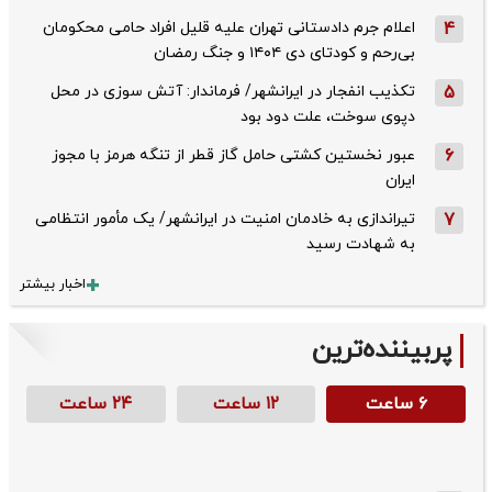
4
اعلام جرم دادستانی تهران علیه قلیل افراد حامی محکومان
بی‌رحم و کودتای دی‌ ۱۴۰۴ و جنگ رمضان
5
تکذیب ‌انفجار در ایرانشهر/ فرماندار: آتش سوزی در محل
دپوی سوخت، علت دود بود
6
عبور نخستین کشتی حامل گاز قطر از تنگه هرمز با مجوز
ایران
7
تیراندازی به خادمان امنیت در ایرانشهر/ یک مأمور انتظامی
به شهادت رسید
اخبار بیشتر
پربیننده‌ترین
۶ ساعت
۱۲ ساعت
۲۴ ساعت