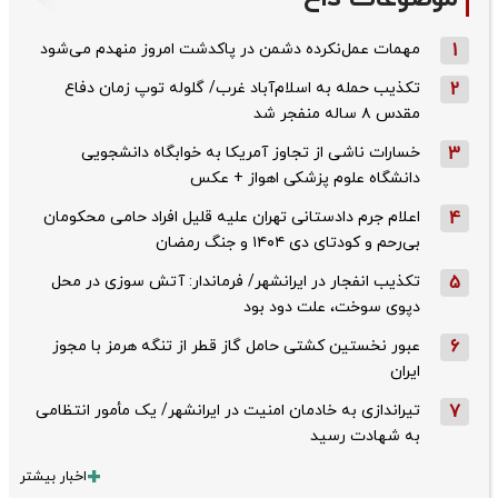
1
مهمات عمل‌نکرده دشمن در پاکدشت امروز منهدم می‌شود
2
تکذیب حمله به اسلام‌آباد غرب/ گلوله توپ زمان دفاع
مقدس ۸ ساله منفجر شد
3
خسارات ناشی از تجاوز آمریکا به خوابگاه دانشجویی
دانشگاه علوم پزشکی اهواز + عکس
4
اعلام جرم دادستانی تهران علیه قلیل افراد حامی محکومان
بی‌رحم و کودتای دی‌ ۱۴۰۴ و جنگ رمضان
5
تکذیب ‌انفجار در ایرانشهر/ فرماندار: آتش سوزی در محل
دپوی سوخت، علت دود بود
6
عبور نخستین کشتی حامل گاز قطر از تنگه هرمز با مجوز
ایران
7
تیراندازی به خادمان امنیت در ایرانشهر/ یک مأمور انتظامی
به شهادت رسید
اخبار بیشتر