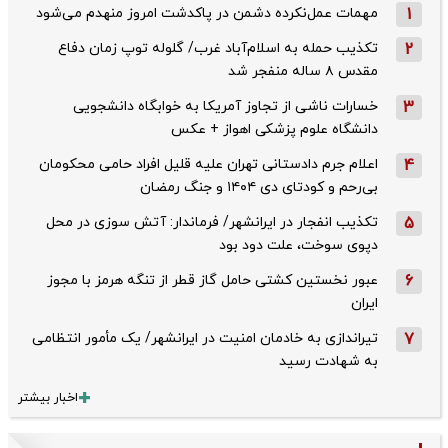
1
مهمات عمل‌نکرده دشمن در پاکدشت امروز منهدم می‌شود
2
تکذیب حمله به اسلام‌آباد غرب/ گلوله توپ زمان دفاع
مقدس ۸ ساله منفجر شد
3
خسارات ناشی از تجاوز آمریکا به خوابگاه دانشجویی
دانشگاه علوم پزشکی اهواز + عکس
4
اعلام جرم دادستانی تهران علیه قلیل افراد حامی محکومان
بی‌رحم و کودتای دی‌ ۱۴۰۴ و جنگ رمضان
5
تکذیب ‌انفجار در ایرانشهر/ فرماندار: آتش سوزی در محل
دپوی سوخت، علت دود بود
6
عبور نخستین کشتی حامل گاز قطر از تنگه هرمز با مجوز
ایران
7
تیراندازی به خادمان امنیت در ایرانشهر/ یک مأمور انتظامی
به شهادت رسید
اخبار بیشتر