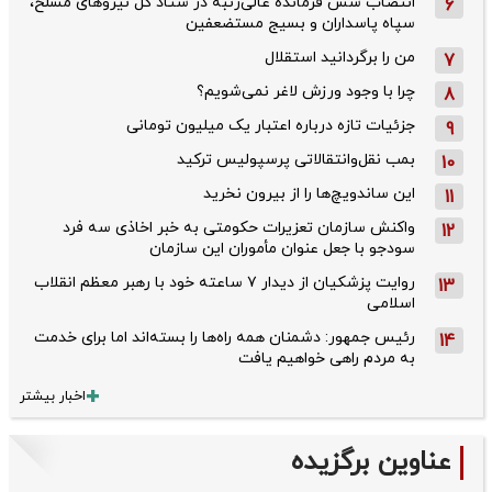
انتصاب شش فرمانده عالی‌رتبه در ستاد کل نیروهای مسلح،
6
سپاه پاسداران و بسیج مستضعفین
من را برگردانید استقلال
7
چرا با وجود ورزش لاغر نمی‌شویم؟
8
جزئیات تازه درباره اعتبار یک میلیون تومانی
9
بمب نقل‌وانتقالاتی پرسپولیس ترکید
10
این ساندویچ‌ها را از بیرون نخرید
11
واکنش سازمان تعزیرات حکومتی به خبر اخاذی سه فرد
12
سودجو با جعل عنوان مأموران این سازمان
روایت پزشکیان از دیدار ۷ ساعته خود با رهبر معظم انقلاب
13
اسلامی
رئیس جمهور: دشمنان همه راه‌ها را بسته‌اند اما برای خدمت
14
به مردم راهی خواهیم یافت
اخبار بیشتر
عناوین برگزیده