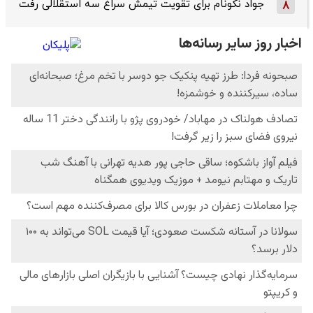
جواد نکونام برای تقویت تیمش سراغ سه استقلالی رفت
8