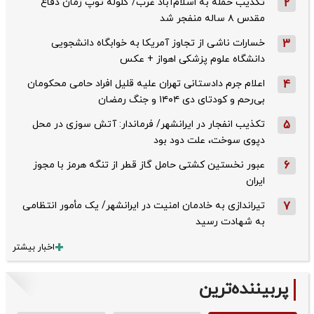
2
تکذیب حمله به اسلام‌آباد غرب/ گلوله توپ زمان دفاع
مقدس ۸ ساله منفجر شد
3
خسارات ناشی از تجاوز آمریکا به خوابگاه دانشجویی
دانشگاه علوم پزشکی اهواز + عکس
4
اعلام جرم دادستانی تهران علیه قلیل افراد حامی محکومان
بی‌رحم و کودتای دی‌ ۱۴۰۴ و جنگ رمضان
5
تکذیب ‌انفجار در ایرانشهر/ فرماندار: آتش سوزی در محل
دپوی سوخت، علت دود بود
6
عبور نخستین کشتی حامل گاز قطر از تنگه هرمز با مجوز
ایران
7
تیراندازی به خادمان امنیت در ایرانشهر/ یک مأمور انتظامی
به شهادت رسید
اخبار بیشتر
پربیننده‌ترین