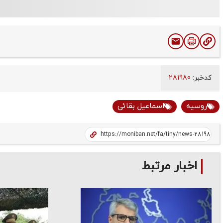
کدخبر:
281980
روسیه
اسماعیل بقائی
اخبار مرتبط