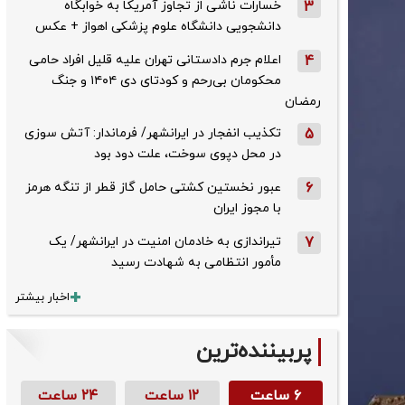
3
خسارات ناشی از تجاوز آمریکا به خوابگاه
دانشجویی دانشگاه علوم پزشکی اهواز + عکس
4
اعلام جرم دادستانی تهران علیه قلیل افراد حامی
محکومان بی‌رحم و کودتای دی‌ ۱۴۰۴ و جنگ
رمضان
5
تکذیب ‌انفجار در ایرانشهر/ فرماندار: آتش سوزی
در محل دپوی سوخت، علت دود بود
6
عبور نخستین کشتی حامل گاز قطر از تنگه هرمز
با مجوز ایران
7
تیراندازی به خادمان امنیت در ایرانشهر/ یک
مأمور انتظامی به شهادت رسید
اخبار بیشتر
پربیننده‌ترین
۶ ساعت
۱۲ ساعت
۲۴ ساعت