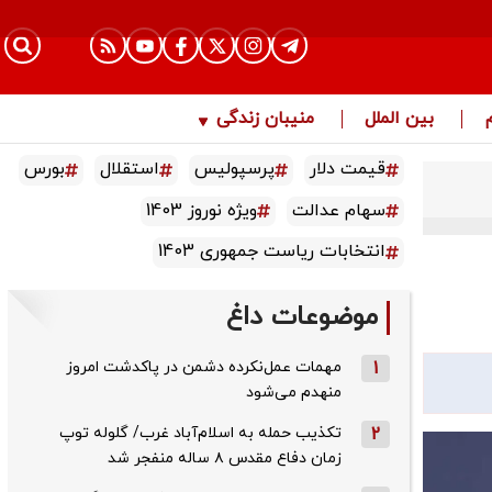
بین الملل
منیبان زندگی
قیمت دلار
پرسپولیس
استقلال
بورس
سهام عدالت
ویژه نوروز 1403
انتخابات ریاست جمهوری 1403
موضوعات داغ
1
مهمات عمل‌نکرده دشمن در پاکدشت امروز
منهدم می‌شود
2
تکذیب حمله به اسلام‌آباد غرب/ گلوله توپ
زمان دفاع مقدس ۸ ساله منفجر شد