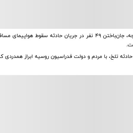
به گزارش منیبان، اسماعیل بقائی، سخنگوی وزارت امور خارجه، جان‌باختن ۴۹ نفر در جریان حادثه سقوط هو
ت.
 حادثه تلخ، با مردم و دولت فدراسیون روسیه ابراز همدردی کر