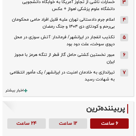
3
خسارات ناشی از تجاوز آمریکا به خوابگاه دانشجویی
دانشگاه علوم پزشکی اهواز + عکس
4
اعلام جرم دادستانی تهران علیه قلیل افراد حامی محکومان
بی‌رحم و کودتای دی‌ ۱۴۰۴ و جنگ رمضان
5
تکذیب ‌انفجار در ایرانشهر/ فرماندار: آتش سوزی در محل
دپوی سوخت، علت دود بود
6
عبور نخستین کشتی حامل گاز قطر از تنگه هرمز با مجوز
ایران
7
تیراندازی به خادمان امنیت در ایرانشهر/ یک مأمور انتظامی
به شهادت رسید
اخبار بیشتر
پربیننده‌ترین
۶ ساعت
۱۲ ساعت
۲۴ ساعت