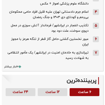
دانشگاه علوم پزشکی اهواز + عکس
4
اعلام جرم دادستانی تهران علیه قلیل افراد حامی محکومان
بی‌رحم و کودتای دی‌ ۱۴۰۴ و جنگ رمضان
5
تکذیب ‌انفجار در ایرانشهر/ فرماندار: آتش سوزی در محل
دپوی سوخت، علت دود بود
6
عبور نخستین کشتی حامل گاز قطر از تنگه هرمز با مجوز
ایران
7
تیراندازی به خادمان امنیت در ایرانشهر/ یک مأمور انتظامی
به شهادت رسید
اخبار بیشتر
پربیننده‌ترین
۶ ساعت
۱۲ ساعت
۲۴ ساعت