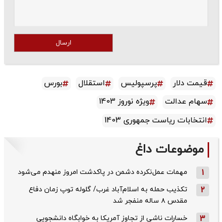
ارسال
قیمت دلار
پرسپولیس
استقلال
بورس
سهام عدالت
ویژه نوروز 1403
انتخابات ریاست جمهوری 1403
موضوعات داغ
1
مهمات عمل‌نکرده دشمن در پاکدشت امروز منهدم می‌شود
2
تکذیب حمله به اسلام‌آباد غرب/ گلوله توپ زمان دفاع
مقدس ۸ ساله منفجر شد
3
خسارات ناشی از تجاوز آمریکا به خوابگاه دانشجویی