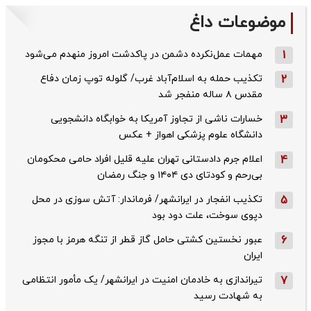
موضوعات داغ
1
مهمات عمل‌نکرده دشمن در پاکدشت امروز منهدم می‌شود
2
تکذیب حمله به اسلام‌آباد غرب/ گلوله توپ زمان دفاع
مقدس ۸ ساله منفجر شد
3
خسارات ناشی از تجاوز آمریکا به خوابگاه دانشجویی
دانشگاه علوم پزشکی اهواز + عکس
4
اعلام جرم دادستانی تهران علیه قلیل افراد حامی محکومان
بی‌رحم و کودتای دی‌ ۱۴۰۴ و جنگ رمضان
5
تکذیب ‌انفجار در ایرانشهر/ فرماندار: آتش سوزی در محل
دپوی سوخت، علت دود بود
6
عبور نخستین کشتی حامل گاز قطر از تنگه هرمز با مجوز
ایران
7
تیراندازی به خادمان امنیت در ایرانشهر/ یک مأمور انتظامی
به شهادت رسید