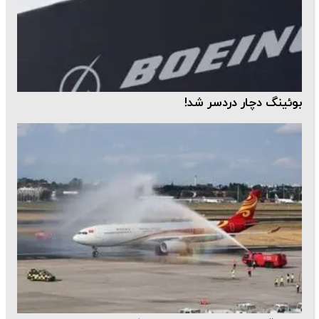
بوئینگ دچار دردسر شد!