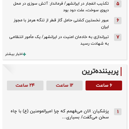
5
تکذیب ‌انفجار در ایرانشهر/ فرماندار: آتش سوزی در محل
دپوی سوخت، علت دود بود
6
عبور نخستین کشتی حامل گاز قطر از تنگه هرمز با مجوز
ایران
7
تیراندازی به خادمان امنیت در ایرانشهر/ یک مأمور انتظامی
به شهادت رسید
اخبار بیشتر
پربیننده‌ترین
۶ ساعت
۱۲ ساعت
۲۴ ساعت
پزشکیان: الان می‌فهمم که چرا امیرالمومنین (ع) با چاه
1
سخن می‌گفت/ بسیاری…