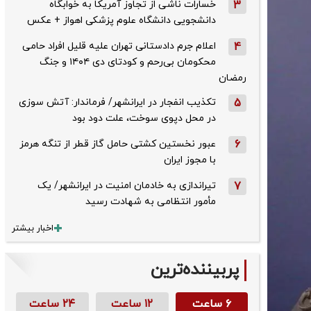
3
خسارات ناشی از تجاوز آمریکا به خوابگاه
دانشجویی دانشگاه علوم پزشکی اهواز + عکس
4
اعلام جرم دادستانی تهران علیه قلیل افراد حامی
محکومان بی‌رحم و کودتای دی‌ ۱۴۰۴ و جنگ
رمضان
5
تکذیب ‌انفجار در ایرانشهر/ فرماندار: آتش سوزی
در محل دپوی سوخت، علت دود بود
6
عبور نخستین کشتی حامل گاز قطر از تنگه هرمز
با مجوز ایران
7
تیراندازی به خادمان امنیت در ایرانشهر/ یک
مأمور انتظامی به شهادت رسید
اخبار بیشتر
پربیننده‌ترین
۶ ساعت
۱۲ ساعت
۲۴ ساعت