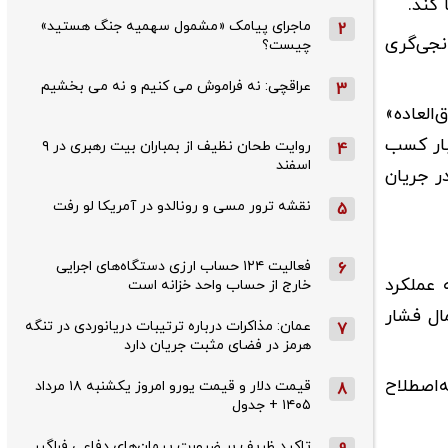
کند.
ماجرای پیامک «مشمول سهمیه جنگ هستید»
2
نجی‌گری
چیست؟
عراقچی: نه فراموش می کنیم و نه می بخشیم
3
‌العاده»
بار کسب
روایت طحان‌ نظیف از بمباران بیت رهبری در ۹
4
اسفند
ر جریان
نقشه ترور مسی و رونالدو در آمریکا لو رفت
5
فعالیت ۱۲۴ حساب ارزی دستگاه‌های اجرایی
6
 عملکرد
خارج از حساب واحد خزانه است
ال فشار
عمان: مذاکرات درباره ترتیبات دریانوردی در تنگه
7
هرمز در فضای مثبت جریان دارد
‌اصطلاح
قیمت دلار و قیمت یورو امروز یکشنبه ۱۸ مرداد
8
۱۴۰۵ + جدول
تاکید ظریف بر ضرورت پیمان‌های دفاعی فراگیر