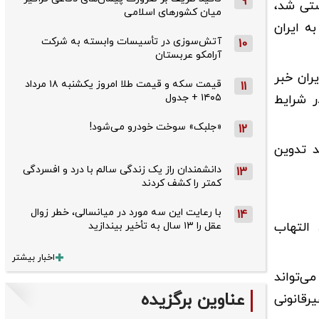
9
ستی شد،
میان کشورهای اسلامی
ه ایران
آتش‌سوزی در تأسیسات وابسته به شرکت
10
آرامکو عربستان
به ایران خبر
قیمت سکه و قیمت طلا امروز یکشنبه ۱۸ مرداد
11
۱۴۰۵ + جدول
ر شرایط
«جلبک» سوخت خودرو می‌شود!
12
د تدوین
دانشمندان راز یک زندگی سالم با درد و افسردگی
13
کمتر را کشف کردند
با رعایت این سه مورد در میانسالی، خطر زوال
14
التهاب
عقل را ۱۳ سال به تأخیر بیندازید
اخبار بیشتر
ی‌تواند
عناوین برگزیده
رقانونی