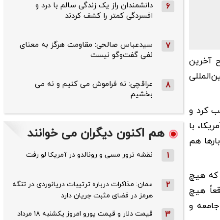
دانشمندان راز یک زندگی سالم با درد و
6
افسردگی کمتر را کشف کردند
سیدعباس صالحی: مقاومت هرگز به معنای
7
نفی گفت‌وگو نیست
ح آخرین
‌المللی
عراقچی: نه فراموش می کنیم و نه می
8
بخشیم
ب کرد و
یکا، با
هم اکنون دیگران می خوانند
ارها هم
1
نقشه ترور مسی و رونالدو در آمریکا لو رفت
 که هیچ
2
عمان: مذاکرات درباره ترتیبات دریانوردی در تنگه
عاً هیچ
هرمز در فضای مثبت جریان دارد
جامعه و
3
قیمت دلار و قیمت یورو امروز یکشنبه ۱۸ مرداد