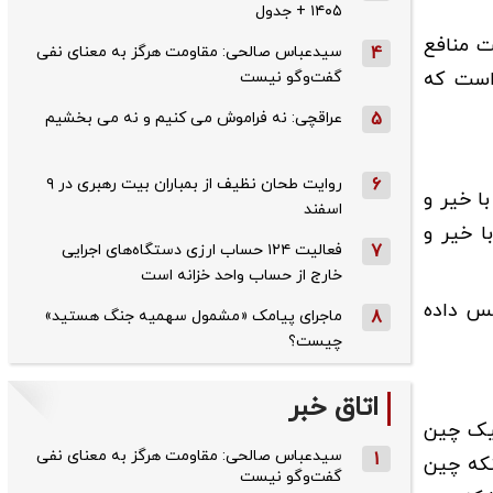
۱۴۰۵ + جدول
ت منافع
4
سیدعباس صالحی: مقاومت هرگز به معنای نفی
است که
گفت‌وگو نیست
5
عراقچی: نه فراموش می کنیم و نه می بخشیم
6
روایت طحان‌ نظیف از بمباران بیت رهبری در ۹
ا خیر و
اسفند
ا خیر و
7
فعالیت ۱۲۴ حساب ارزی دستگاه‌های اجرایی
خارج از حساب واحد خزانه است
پس داده
8
ماجرای پیامک «مشمول سهمیه جنگ هستید»
چیست؟
اتاق خبر
تیک چین
سیدعباس صالحی: مقاومت هرگز به معنای نفی
1
نکه چین
گفت‌وگو نیست