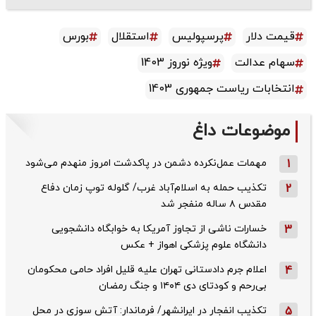
قیمت دلار
پرسپولیس
استقلال
بورس
سهام عدالت
ویژه نوروز 1403
انتخابات ریاست جمهوری 1403
موضوعات داغ
1
مهمات عمل‌نکرده دشمن در پاکدشت امروز منهدم می‌شود
2
تکذیب حمله به اسلام‌آباد غرب/ گلوله توپ زمان دفاع
مقدس ۸ ساله منفجر شد
3
خسارات ناشی از تجاوز آمریکا به خوابگاه دانشجویی
دانشگاه علوم پزشکی اهواز + عکس
4
اعلام جرم دادستانی تهران علیه قلیل افراد حامی محکومان
بی‌رحم و کودتای دی‌ ۱۴۰۴ و جنگ رمضان
5
تکذیب ‌انفجار در ایرانشهر/ فرماندار: آتش سوزی در محل