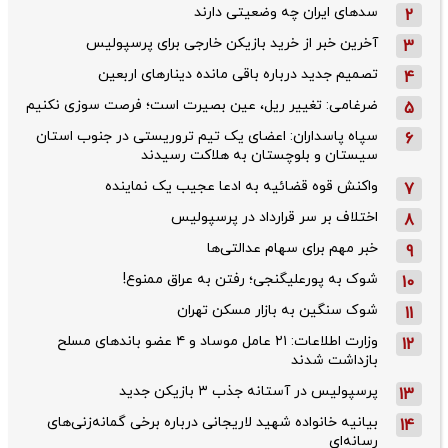
سدهای ایران چه وضعیتی دارند
2
آخرین خبر از خرید بازیکن خارجی برای پرسپولیس
3
تصمیم جدید درباره باقی مانده دینارهای اربعین
4
ضرغامی: تغییر ریل، عین بصیرت است؛ فرصت سوزی نکنیم
5
سپاه پاسداران: اعضای یک تیم تروریستی در جنوب استان
6
سیستان و بلوچستان به هلاکت رسیدند
واکنش قوه قضائیه به ادعا عجیب یک نماینده
7
اختلاف بر سر قرارداد در پرسپولیس
8
خبر مهم برای سهام عدالتی‌ها
9
شوک به پورعلیگنجی؛ رفتن به عراق ممنوع!
10
شوک سنگین به بازار مسکن تهران
11
وزارت اطلاعات: ۲۱ عامل موساد و ۴ عضو باندهای مسلح
12
بازداشت شدند
پرسپولیس در آستانه جذب ۳ بازیکن جدید
13
بیانیه خانواده شهید لاریجانی درباره برخی گمانه‌زنی‌های
14
رسانه‌ای