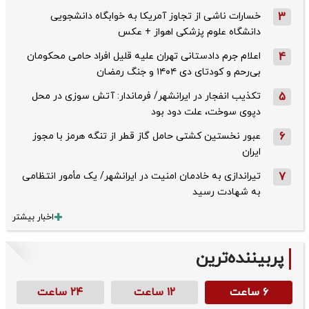
3
خسارات ناشی از تجاوز آمریکا به خوابگاه دانشجویی
دانشگاه علوم پزشکی اهواز + عکس
4
اعلام جرم دادستانی تهران علیه قلیل افراد حامی محکومان
بی‌رحم و کودتای دی‌ ۱۴۰۴ و جنگ رمضان
5
تکذیب ‌انفجار در ایرانشهر/ فرماندار: آتش سوزی در محل
دپوی سوخت، علت دود بود
6
عبور نخستین کشتی حامل گاز قطر از تنگه هرمز با مجوز
ایران
7
تیراندازی به خادمان امنیت در ایرانشهر/ یک مأمور انتظامی
به شهادت رسید
اخبار بیشتر
پربیننده‌ترین
۶ ساعت
۱۲ ساعت
۲۴ ساعت