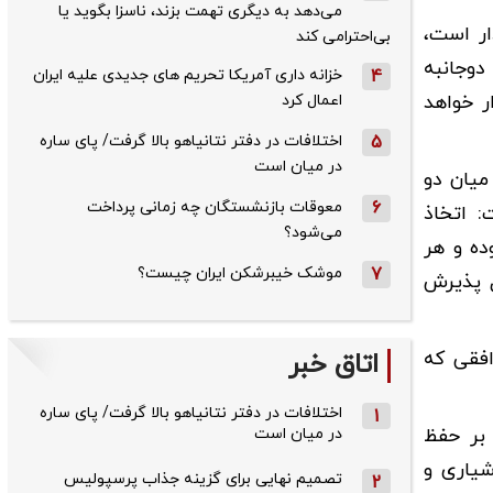
می‌دهد به دیگری تهمت بزند، ناسزا بگوید یا
ار است،
بی‌احترامی کند
دوجانبه
4
خزانه داری آمریکا تحریم های جدیدی علیه ایران
ر خواهد
اعمال کرد
5
اختلافات در دفتر نتانیاهو بالا گرفت/ پای ساره
در میان است
میان دو
6
معوقات بازنشستگان چه زمانی پرداخت
: اتخاذ
می‌شود؟
ده و هر
7
موشک خیبرشکن ایران چیست؟
ل پذیرش
افقی که
اتاق خبر
اختلافات در دفتر نتانیاهو بالا گرفت/ پای ساره
1
 بر حفظ
در میان است
شیاری و
تصمیم نهایی برای گزینه جذاب پرسپولیس
2