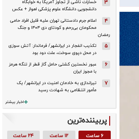
3
خسارات ناشی از تجاوز آمریکا به خوابگاه
دانشجویی دانشگاه علوم پزشکی اهواز + عکس
4
اعلام جرم دادستانی تهران علیه قلیل افراد حامی
محکومان بی‌رحم و کودتای دی‌ ۱۴۰۴ و جنگ
رمضان
5
تکذیب ‌انفجار در ایرانشهر/ فرماندار: آتش سوزی
در محل دپوی سوخت، علت دود بود
6
عبور نخستین کشتی حامل گاز قطر از تنگه هرمز
با مجوز ایران
7
تیراندازی به خادمان امنیت در ایرانشهر/ یک
مأمور انتظامی به شهادت رسید
اخبار بیشتر
پربیننده‌ترین
۶ ساعت
۱۲ ساعت
۲۴ ساعت