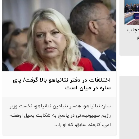
حجاب
م
اختلافات در دفتر نتانیاهو بالا گرفت/ پای
ساره در میان است
ساره نتانیاهو، همسر بنیامین نتانیاهو، نخست وزیر
رژیم صهیونیستی در پاسخ به شکایت یحیل اوهف-
امی، کارمند سابق، که او را…