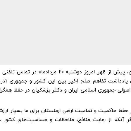
به گزارش منیبان، "نیکول پاشینیان"، نخست وزیر ارمنستان، پیش از ظهر امروز دوشنبه 20 مردا
 یادداشت تفاهم صلح اخیر بین این کشور و جمهوری آذرب
ع اصولی جمهوری اسلامی ایران و دکتر پزشکیان در حفظ همگرا
 حفظ حاکمیت و تمامیت ارضی ارمنستان برای ما بسیار ارزشم
گر آنکه از رعایت منافع، ملاحظات و حساسیت‌های کشور 