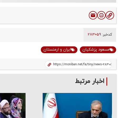
کدخبر:
283059
مسعود پزشکیان
ایران و ارمنستان
اخبار مرتبط