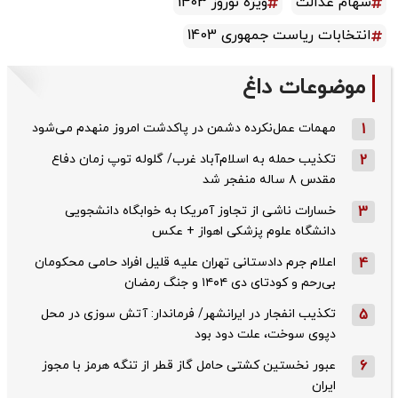
سهام عدالت
ویژه نوروز 1403
انتخابات ریاست جمهوری 1403
موضوعات داغ
1
مهمات عمل‌نکرده دشمن در پاکدشت امروز منهدم می‌شود
2
تکذیب حمله به اسلام‌آباد غرب/ گلوله توپ زمان دفاع
مقدس ۸ ساله منفجر شد
3
خسارات ناشی از تجاوز آمریکا به خوابگاه دانشجویی
دانشگاه علوم پزشکی اهواز + عکس
4
اعلام جرم دادستانی تهران علیه قلیل افراد حامی محکومان
بی‌رحم و کودتای دی‌ ۱۴۰۴ و جنگ رمضان
5
تکذیب ‌انفجار در ایرانشهر/ فرماندار: آتش سوزی در محل
دپوی سوخت، علت دود بود
6
عبور نخستین کشتی حامل گاز قطر از تنگه هرمز با مجوز
ایران