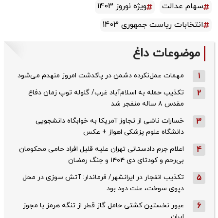
سهام عدالت
ویژه نوروز 1403
انتخابات ریاست جمهوری 1403
موضوعات داغ
1
مهمات عمل‌نکرده دشمن در پاکدشت امروز منهدم می‌شود
2
تکذیب حمله به اسلام‌آباد غرب/ گلوله توپ زمان دفاع
مقدس ۸ ساله منفجر شد
3
خسارات ناشی از تجاوز آمریکا به خوابگاه دانشجویی
دانشگاه علوم پزشکی اهواز + عکس
4
اعلام جرم دادستانی تهران علیه قلیل افراد حامی محکومان
بی‌رحم و کودتای دی‌ ۱۴۰۴ و جنگ رمضان
5
تکذیب ‌انفجار در ایرانشهر/ فرماندار: آتش سوزی در محل
دپوی سوخت، علت دود بود
6
عبور نخستین کشتی حامل گاز قطر از تنگه هرمز با مجوز
ایران