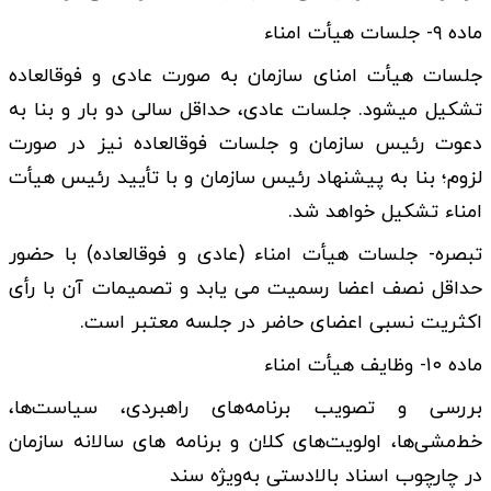
ماده ۹- جلسات هیأت امناء
جلسات هیأت امنای سازمان به صورت عادی و فوق­العاده
تشکیل می­شود. جلسات عادی، حداقل سالی دو بار و بنا به
دعوت رئیس سازمان و جلسات فوق­العاده نیز در صورت
لزوم؛ بنا به پیشنهاد رئیس سازمان و با تأیید رئیس هیأت
امناء تشکیل خواهد شد.
تبصره- جلسات هیأت امناء (عادی و فوق­العاده) با حضور
حداقل نصف اعضا رسمیت می­ یابد و تصمیمات آن با رأی
اکثریت نسبی اعضای حاضر در جلسه معتبر است.
ماده ۱۰- وظایف هیأت امناء
بررسی و تصویب برنامه­‌های راهبردی، سیاست‌ها،
خط‌مشی‌ها، اولویت‌های کلان و برنامه­ های سالانه سازمان
در چارچوب اسناد بالادستی به‌­ویژه سند