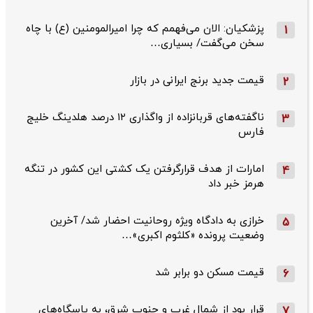
پزشکیان: الان می‌فهمم که چرا امیرالمومنین (ع) با چاه
1
سخن می‌گفت/ بسیاری…
قیمت جدید برنج ایرانی در بازار
2
ناگفته‌های قربانزاده از واگذاری ۱۲ درصد هلدینگ خلیج
3
فارس
امارات از هدف قرارگرفتن یک کشتی این کشور در تنگه
4
هرمز خبر داد
خرازی به دادگاه ویژه روحانیت احضار شد/ آخرین
5
وضعیت پرونده «کلثوم اکبری»…
قیمت مسکن دو برابر شد
6
قرار بود از شمال ‌غرب و جنوب‌ شرق، به پاسگاه‌های
7