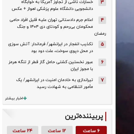
3
خسارات ناشی از تجاوز آمریکا به خوابگاه
دانشجویی دانشگاه علوم پزشکی اهواز + عکس
4
اعلام جرم دادستانی تهران علیه قلیل افراد حامی
محکومان بی‌رحم و کودتای دی‌ ۱۴۰۴ و جنگ
رمضان
5
تکذیب ‌انفجار در ایرانشهر/ فرماندار: آتش سوزی
در محل دپوی سوخت، علت دود بود
6
عبور نخستین کشتی حامل گاز قطر از تنگه هرمز
با مجوز ایران
7
تیراندازی به خادمان امنیت در ایرانشهر/ یک
مأمور انتظامی به شهادت رسید
اخبار بیشتر
پربیننده‌ترین
۶ ساعت
۱۲ ساعت
۲۴ ساعت