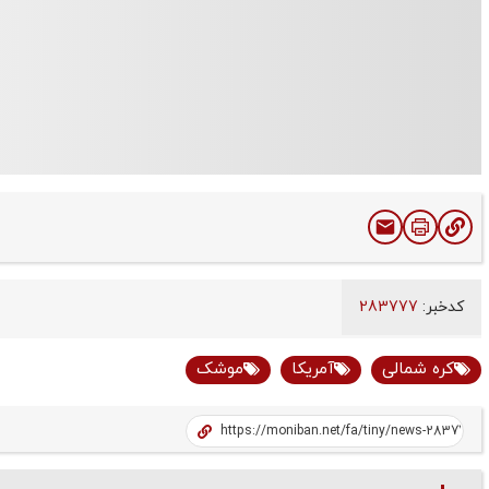
کدخبر:
283777
کره شمالی
آمریکا
موشک