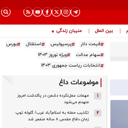
بین الملل
منیبان زندگی
قیمت دلار
پرسپولیس
استقلال
بورس
سهام عدالت
ویژه نوروز 1403
انتخابات ریاست جمهوری 1403
موضوعات داغ
1
مهمات عمل‌نکرده دشمن در پاکدشت امروز
منهدم می‌شود
2
تکذیب حمله به اسلام‌آباد غرب/ گلوله توپ
زمان دفاع مقدس ۸ ساله منفجر شد