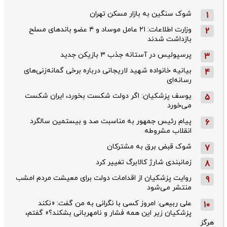
شوک سنگین به بازار مسکن تهران
1
وزارت اطلاعات: ۲۱ عامل موساد و ۴ عضو باندهای مسلح
2
بازداشت شدند
پرسپولیس در آستانه جذب ۳ بازیکن جدید
3
بیانیه خانواده شهید لاریجانی درباره برخی گمانه‌زنی‌های
4
رسانه‌ای
یوسف پزشکیان: اگر دولت شکست بخورد، ایران شکست
5
می‌خورد
پیام رئیس جمهور به مناسبت صد و بیستمین سالگرد
6
انقلاب مشروطه
شوک قبض برق به مشترکان
7
زمانبندی شارژ کالابرگ تغییر کرد
8
روایت پزشکیان از اقدامات دولت برای معیشت مردم امشب
9
منتشر می‌شود
علی ربیعی: امروز کسی با نگرانی به من گفت: «نکند
10
پزشکیان زیر این همه فشار و نامهربانی بشکند؟» گفتم،
هرگز