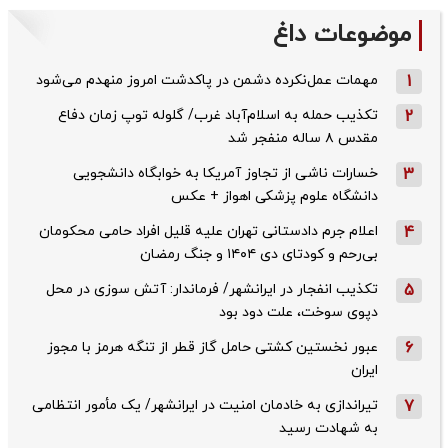
موضوعات داغ
1
مهمات عمل‌نکرده دشمن در پاکدشت امروز منهدم می‌شود
2
تکذیب حمله به اسلام‌آباد غرب/ گلوله توپ زمان دفاع
مقدس ۸ ساله منفجر شد
3
خسارات ناشی از تجاوز آمریکا به خوابگاه دانشجویی
دانشگاه علوم پزشکی اهواز + عکس
4
اعلام جرم دادستانی تهران علیه قلیل افراد حامی محکومان
بی‌رحم و کودتای دی‌ ۱۴۰۴ و جنگ رمضان
5
تکذیب ‌انفجار در ایرانشهر/ فرماندار: آتش سوزی در محل
دپوی سوخت، علت دود بود
6
عبور نخستین کشتی حامل گاز قطر از تنگه هرمز با مجوز
ایران
7
تیراندازی به خادمان امنیت در ایرانشهر/ یک مأمور انتظامی
به شهادت رسید