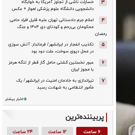
3
خسارات ناشی از تجاوز آمریکا به خوابگاه
دانشجویی دانشگاه علوم پزشکی اهواز + عکس
4
اعلام جرم دادستانی تهران علیه قلیل افراد حامی
محکومان بی‌رحم و کودتای دی‌ ۱۴۰۴ و جنگ
رمضان
5
تکذیب ‌انفجار در ایرانشهر/ فرماندار: آتش سوزی
در محل دپوی سوخت، علت دود بود
6
عبور نخستین کشتی حامل گاز قطر از تنگه هرمز
با مجوز ایران
7
تیراندازی به خادمان امنیت در ایرانشهر/ یک
مأمور انتظامی به شهادت رسید
اخبار بیشتر
پربیننده‌ترین
۶ ساعت
۱۲ ساعت
۲۴ ساعت