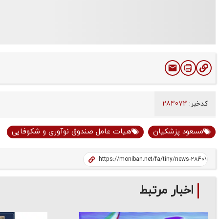
کدخبر:
284074
مسعود پزشکیان
هیات عامل صندوق نوآوری و شکوفایی
اخبار مرتبط