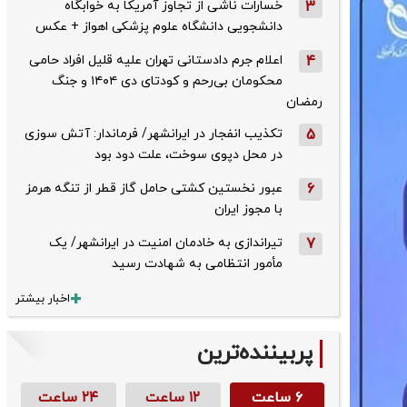
3
خسارات ناشی از تجاوز آمریکا به خوابگاه
دانشجویی دانشگاه علوم پزشکی اهواز + عکس
4
اعلام جرم دادستانی تهران علیه قلیل افراد حامی
محکومان بی‌رحم و کودتای دی‌ ۱۴۰۴ و جنگ
رمضان
5
تکذیب ‌انفجار در ایرانشهر/ فرماندار: آتش سوزی
در محل دپوی سوخت، علت دود بود
6
عبور نخستین کشتی حامل گاز قطر از تنگه هرمز
با مجوز ایران
7
تیراندازی به خادمان امنیت در ایرانشهر/ یک
مأمور انتظامی به شهادت رسید
اخبار بیشتر
پربیننده‌ترین
۶ ساعت
۱۲ ساعت
۲۴ ساعت