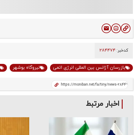
کدخبر:
284474
بازرسان آژانس بین المللی انرژی اتمی
نیروگاه بوشهر
اخبار مرتبط