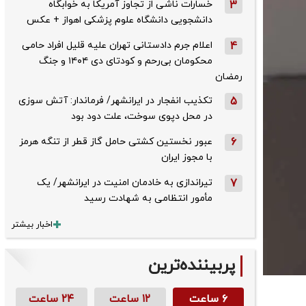
3
خسارات ناشی از تجاوز آمریکا به خوابگاه
دانشجویی دانشگاه علوم پزشکی اهواز + عکس
4
اعلام جرم دادستانی تهران علیه قلیل افراد حامی
محکومان بی‌رحم و کودتای دی‌ ۱۴۰۴ و جنگ
رمضان
5
تکذیب ‌انفجار در ایرانشهر/ فرماندار: آتش سوزی
در محل دپوی سوخت، علت دود بود
6
عبور نخستین کشتی حامل گاز قطر از تنگه هرمز
با مجوز ایران
7
تیراندازی به خادمان امنیت در ایرانشهر/ یک
مأمور انتظامی به شهادت رسید
اخبار بیشتر
پربیننده‌ترین
۶ ساعت
۱۲ ساعت
۲۴ ساعت