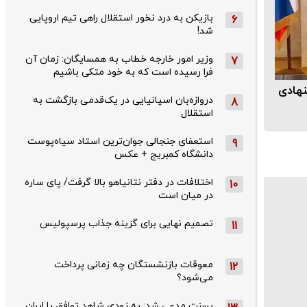
بازیکن به درد نخور استقلال راهی تیم اروپایی
6
شد!
وزیر امور خارجه خطاب به همسایگان: زمان آن
7
فرا رسیده است که به خود متکی باشیم
نهادی
دروازه‌بان اسپانیایی در یک‌قدمی بازگشت به
8
استقلال
استعفای جنجالی جوان‌ترین استاد سیاه‌پوست
9
دانشگاه کمبریج + عکس
اختلافات در دفتر نتانیاهو بالا گرفت/ پای ساره
10
در میان است
تصمیم نهایی برای گزینه جذاب پرسپولیس
11
معوقات بازنشستگان چه زمانی پرداخت
12
می‌شود؟
بسنت مدعی شد: به زودی شاهد توافق با ایران