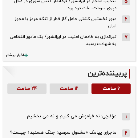
5
تکذیب ‌انفجار در ایرانشهر/ فرماندار: آتش سوزی در محل
دپوی سوخت، علت دود بود
6
عبور نخستین کشتی حامل گاز قطر از تنگه هرمز با مجوز
ایران
7
تیراندازی به خادمان امنیت در ایرانشهر/ یک مأمور انتظامی
به شهادت رسید
اخبار بیشتر
پربیننده‌ترین
۶ ساعت
۱۲ ساعت
۲۴ ساعت
عراقچی: نه فراموش می کنیم و نه می بخشیم
1
ماجرای پیامک «مشمول سهمیه جنگ هستید» چیست؟
2