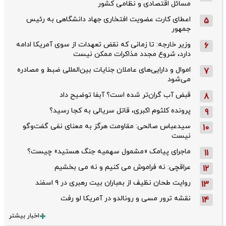
مسائل اقتصادی و نظامی کشور
اعطای کارت عضویت افتخاری جهاد دانشگاهی به رئیس‌
5
جمهور
وزیر خارجه: تا زمانی که نقض تعهدات از سوی آمریکا ادامه
6
دارد، شروع مجدد مذاکرات ممکن نیست
اموال و دارایی‌های عاملان جنایات بین‌المللی ضبط و مصادره
7
می‌شود
قبض آب گران‌تر شده است؟ آبفا توضیح داد
8
پرونده کلثوم اکبری، قاتل سریالی به کجا رسید؟
9
سیدعباس صالحی: مقاومت هرگز به معنای نفی گفت‌وگو
10
نیست
ماجرای پیامک «مشمول سهمیه جنگ هستید» چیست؟
11
عراقچی: نه فراموش می کنیم و نه می بخشیم
12
روایت طحان‌ نظیف از بمباران بیت رهبری در ۹ اسفند
13
نقشه ترور مسی و رونالدو در آمریکا لو رفت
14
اخبار بیشتر