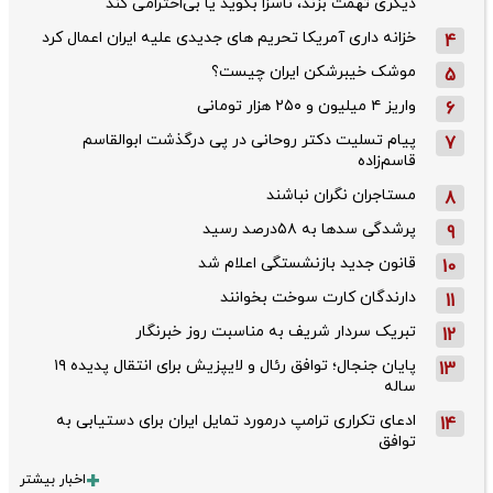
دیگری تهمت بزند، ناسزا بگوید یا بی‌احترامی کند
خزانه داری آمریکا تحریم های جدیدی علیه ایران اعمال کرد
4
موشک خیبرشکن ایران چیست؟
5
واریز ۴ میلیون و ۲۵۰ هزار تومانی
6
پیام تسلیت دکتر روحانی در پی درگذشت ابوالقاسم
7
قاسم‌زاده
مستاجران نگران نباشند
8
پرشدگی سدها به ۵۸درصد رسید
9
قانون جدید بازنشستگی اعلام شد
10
دارندگان کارت سوخت بخوانند
11
تبریک سردار شریف به مناسبت روز خبرنگار
12
پایان جنجال؛ توافق رئال و لایپزیش برای انتقال پدیده ۱۹
13
ساله
ادعای تکراری ترامپ درمورد تمایل ایران برای دستیابی به
14
توافق
اخبار بیشتر