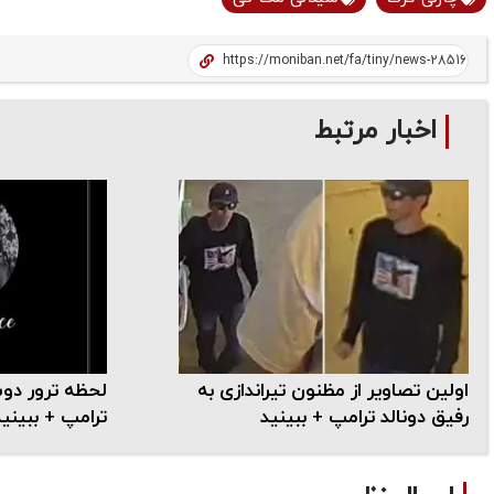
اخبار مرتبط
اولین تصاویر از مظنون تیراندازی به
لحظه ترور دو
رفیق دونالد ترامپ + ببینید
ترامپ + ببینید