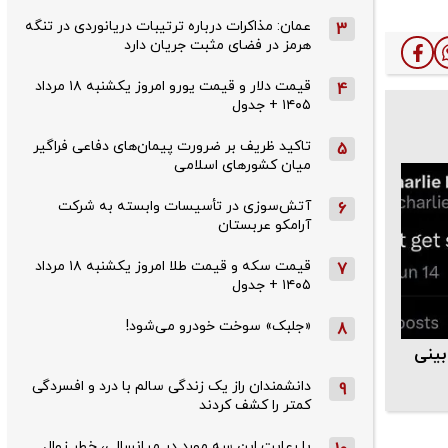
عمان: مذاکرات درباره ترتیبات دریانوردی در تنگه
3
هرمز در فضای مثبت جریان دارد
قیمت دلار و قیمت یورو امروز یکشنبه ۱۸ مرداد
4
۱۴۰۵ + جدول
تاکید ظریف بر ضرورت پیمان‌های دفاعی فراگیر
5
میان کشورهای اسلامی
آتش‌سوزی در تأسیسات وابسته به شرکت
6
آرامکو عربستان
قیمت سکه و قیمت طلا امروز یکشنبه ۱۸ مرداد
7
۱۴۰۵ + جدول
«جلبک» سوخت خودرو می‌شود!
8
ینی
دانشمندان راز یک زندگی سالم با درد و افسردگی
9
کمتر را کشف کردند
با رعایت این سه مورد در میانسالی، خطر زوال