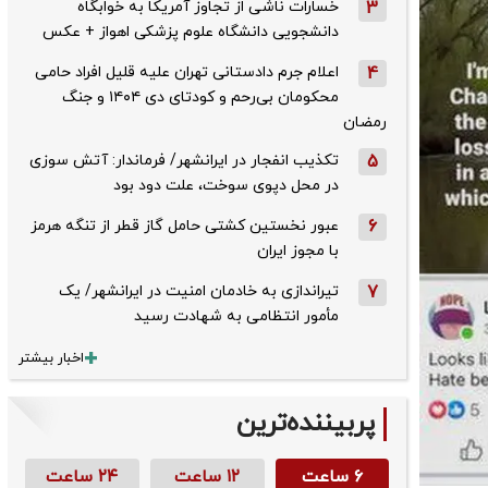
3
خسارات ناشی از تجاوز آمریکا به خوابگاه
دانشجویی دانشگاه علوم پزشکی اهواز + عکس
4
اعلام جرم دادستانی تهران علیه قلیل افراد حامی
محکومان بی‌رحم و کودتای دی‌ ۱۴۰۴ و جنگ
رمضان
5
تکذیب ‌انفجار در ایرانشهر/ فرماندار: آتش سوزی
در محل دپوی سوخت، علت دود بود
6
عبور نخستین کشتی حامل گاز قطر از تنگه هرمز
با مجوز ایران
7
تیراندازی به خادمان امنیت در ایرانشهر/ یک
مأمور انتظامی به شهادت رسید
اخبار بیشتر
پربیننده‌ترین
۶ ساعت
۱۲ ساعت
۲۴ ساعت