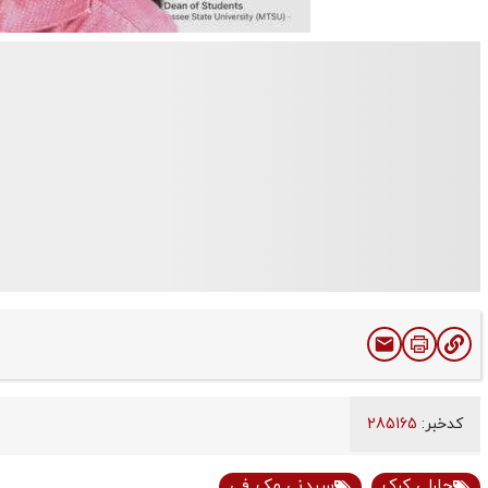
کدخبر:
285165
چارلی کرک
سیدنی مک‌ فی