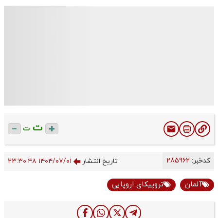
ت
ت
کدخبر:
285962
تاریخ انتشار
۱۴۰۴/۰۷/۰۱ ۲۳:۳۰:۴۸
آلمان
تروییکای اروپایی