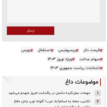
ارسال
قیمت دلار
پرسپولیس
استقلال
بورس
سهام عدالت
ویژه نوروز 1403
انتخابات ریاست جمهوری 1403
موضوعات داغ
1
مهمات عمل‌نکرده دشمن در پاکدشت امروز منهدم می‌شود
2
تکذیب حمله به اسلام‌آباد غرب/ گلوله توپ زمان دفاع
مقدس ۸ ساله منفجر شد