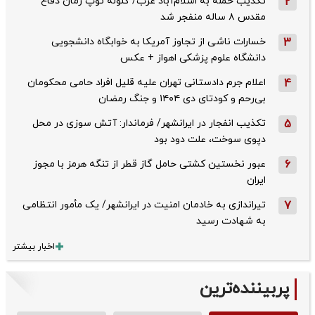
2
تکذیب حمله به اسلام‌آباد غرب/ گلوله توپ زمان دفاع
مقدس ۸ ساله منفجر شد
3
خسارات ناشی از تجاوز آمریکا به خوابگاه دانشجویی
دانشگاه علوم پزشکی اهواز + عکس
4
اعلام جرم دادستانی تهران علیه قلیل افراد حامی محکومان
بی‌رحم و کودتای دی‌ ۱۴۰۴ و جنگ رمضان
5
تکذیب ‌انفجار در ایرانشهر/ فرماندار: آتش سوزی در محل
دپوی سوخت، علت دود بود
6
عبور نخستین کشتی حامل گاز قطر از تنگه هرمز با مجوز
ایران
7
تیراندازی به خادمان امنیت در ایرانشهر/ یک مأمور انتظامی
به شهادت رسید
اخبار بیشتر
پربیننده‌ترین