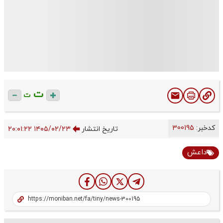
ت
ت
کدخبر:
300195
تاریخ انتشار
۱۴۰۵/۰۲/۲۳ ۲۰:۰۱:۲۲
داعش