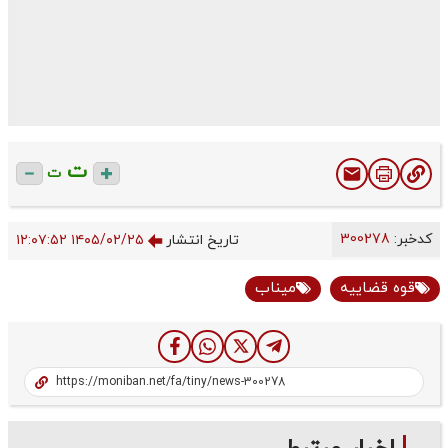
ت
ت
کدخبر:
300278
تاریخ انتشار
۱۴۰۵/۰۲/۲۵ ۱۲:۰۷:۵۲
قوه قضاییه
میناب