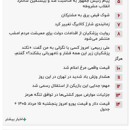
پیام رئیس جمهور به مناسبت صد و بیستمین سالگرد
5
انقلاب مشروطه
شوک قبض برق به مشترکان
6
زمانبندی شارژ کالابرگ تغییر کرد
7
روایت پزشکیان از اقدامات دولت برای معیشت مردم امشب
8
منتشر می‌شود
علی ربیعی: امروز کسی با نگرانی به من گفت: «نکند
9
پزشکیان زیر این همه فشار و نامهربانی بشکند؟» گفتم،
هرگز
قیمت واقعی مرغ اعلام شد
10
هشدار وزش باد شدید در تهران در این روز
11
مهم؛ جدایی این بازیکن از استقلال رسمی شد
12
جزئیات عوارض عبور کشتی‌ها در توافق تنگه هرمز
13
قیمت دلار و قیمت یورو امروز پنجشنبه ۱۵ مرداد ۱۴۰۵ +
14
جدول
اخبار بیشتر