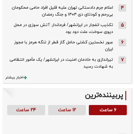
4
اعلام جرم دادستانی تهران علیه قلیل افراد حامی محکومان
بی‌رحم و کودتای دی‌ ۱۴۰۴ و جنگ رمضان
5
تکذیب ‌انفجار در ایرانشهر/ فرماندار: آتش سوزی در محل
دپوی سوخت، علت دود بود
6
عبور نخستین کشتی حامل گاز قطر از تنگه هرمز با مجوز
ایران
7
تیراندازی به خادمان امنیت در ایرانشهر/ یک مأمور انتظامی
به شهادت رسید
اخبار بیشتر
پربیننده‌ترین
۶ ساعت
۱۲ ساعت
۲۴ ساعت