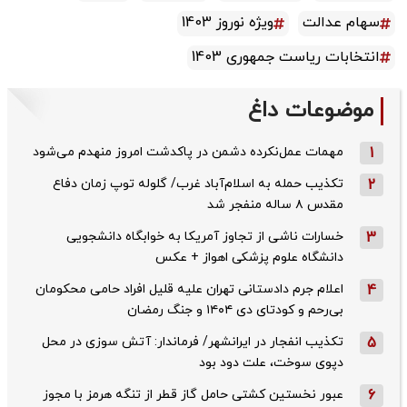
سهام عدالت
ویژه نوروز 1403
انتخابات ریاست جمهوری 1403
موضوعات داغ
1
مهمات عمل‌نکرده دشمن در پاکدشت امروز منهدم می‌شود
2
تکذیب حمله به اسلام‌آباد غرب/ گلوله توپ زمان دفاع
مقدس ۸ ساله منفجر شد
3
خسارات ناشی از تجاوز آمریکا به خوابگاه دانشجویی
دانشگاه علوم پزشکی اهواز + عکس
4
اعلام جرم دادستانی تهران علیه قلیل افراد حامی محکومان
بی‌رحم و کودتای دی‌ ۱۴۰۴ و جنگ رمضان
5
تکذیب ‌انفجار در ایرانشهر/ فرماندار: آتش سوزی در محل
دپوی سوخت، علت دود بود
6
عبور نخستین کشتی حامل گاز قطر از تنگه هرمز با مجوز