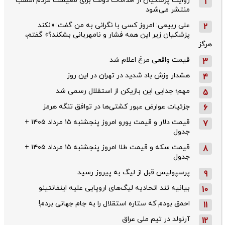
روایت پزشکیان از اقدامات دولت برای معیشت مردم امشب
1
منتشر می‌شود
علی ربیعی: امروز کسی با نگرانی به من گفت: «نکند
2
پزشکیان زیر این همه فشار و نامهربانی بشکند؟» گفتم،
هرگز
قیمت واقعی مرغ اعلام شد
3
هشدار وزش باد شدید در تهران در این روز
4
مهم؛ جدایی این بازیکن از استقلال رسمی شد
5
جزئیات عوارض عبور کشتی‌ها در توافق تنگه هرمز
6
قیمت دلار و قیمت یورو امروز پنجشنبه ۱۵ مرداد ۱۴۰۵ +
7
جدول
قیمت سکه و قیمت طلا امروز پنجشنبه ۱۵ مرداد ۱۴۰۵ +
8
جدول
پرسپولیس قبل از لیگ به پیروز رسید
9
بیانیه تند اتحادیه لیگ‌های اروپایی علیه اینفانتینو
10
احمق بودم که ستاره استقلال را به جام جهانی بردم!
11
آرنولد در تیم ملی عراق
12