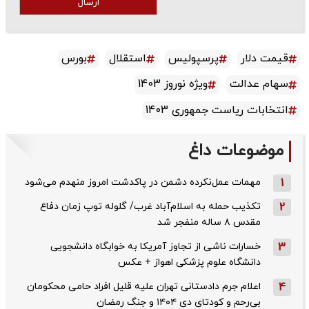
ارسال
قیمت دلار
پرسپولیس
استقلال
بورس
سهام عدالت
ویژه نوروز 1403
انتخابات ریاست جمهوری 1403
موضوعات داغ
1
مهمات عمل‌نکرده دشمن در پاکدشت امروز منهدم می‌شود
2
تکذیب حمله به اسلام‌آباد غرب/ گلوله توپ زمان دفاع
مقدس ۸ ساله منفجر شد
3
خسارات ناشی از تجاوز آمریکا به خوابگاه دانشجویی
دانشگاه علوم پزشکی اهواز + عکس
4
اعلام جرم دادستانی تهران علیه قلیل افراد حامی محکومان
بی‌رحم و کودتای دی‌ ۱۴۰۴ و جنگ رمضان